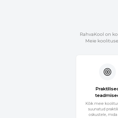
RahvaKool on kool
Meie koolitus
Praktilise
teadmise
Kõik meie koolit
suunatud praktil
oskustele, mida