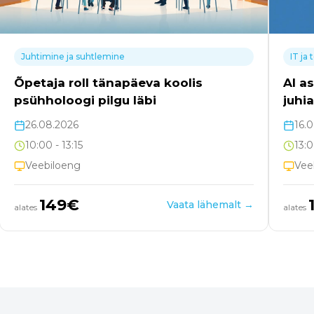
IT ja tehisintellekt
AI assistendid sekretäri, büroojuhi ja
juhiabi töös
16.09.2026
13:00
- 15:00
Veebiloeng
149
€
emalt →
Vaata lähemalt →
alates