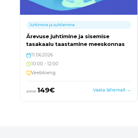
Juhtimine ja suhtlemine
emise
Õpetaja roll tänapäeva koolis
meeskonnas
psühholoogi pilgu läbi
26.08.2026
10:00
- 13:15
Veebiloeng
149
€
aata lähemalt →
Vaata läh
alates