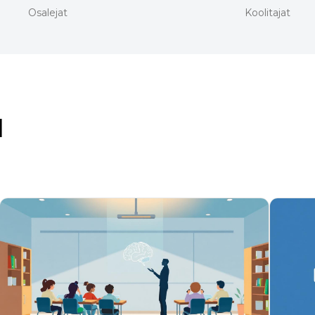
Osalejat
Koolitajat
d