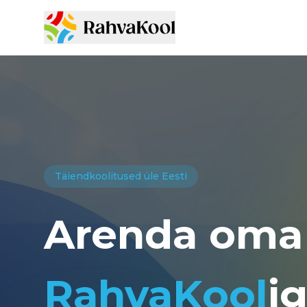
Täiendkoolitused üle Eesti
Arenda oma 
RahvaKool
i