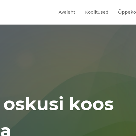
Avaleht
Koolitused
Õppekor
oskusi koos
ga