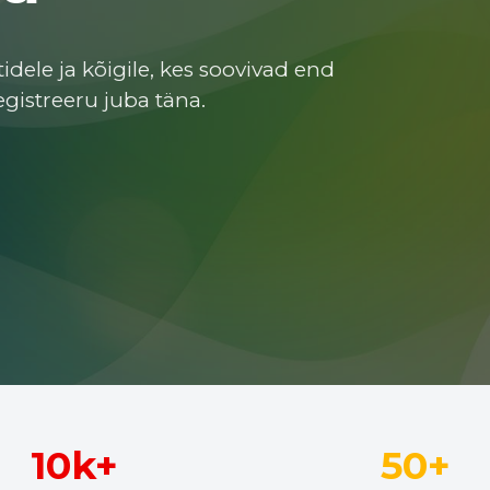
stidele ja kõigile, kes soovivad end
egistreeru juba täna.
10k+
50+