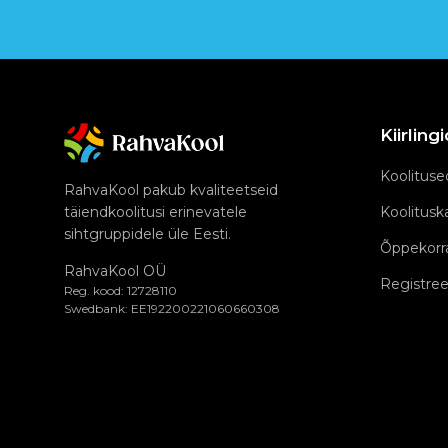
Kiirling
Koolituse
RahvaKool pakub kvaliteetseid
täiendkoolitusi erinevatele
Koolitusk
sihtgruppidele üle Eesti.
Õppekorr
RahvaKool OÜ
Registree
Reg. kood: 12728110
Swedbank: EE192200221060660308