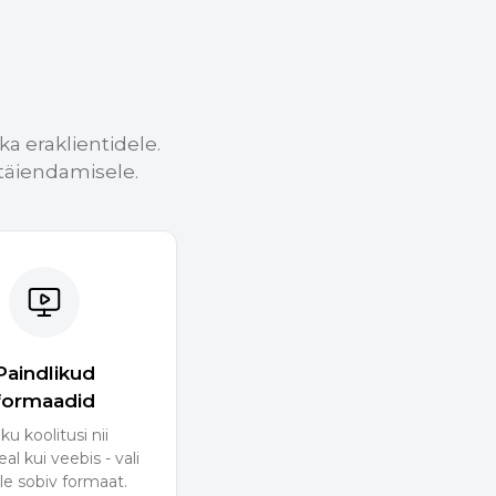
ka eraklientidele.
täiendamisele.
Paindlikud
formaadid
ku koolitusi nii
al kui veebis - vali
le sobiv formaat.