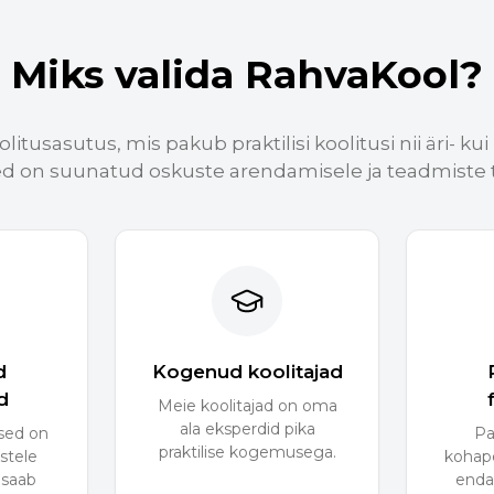
Miks valida RahvaKool?
itusasutus, mis pakub praktilisi koolitusi nii äri- kui 
ed on suunatud oskuste arendamisele ja teadmiste 
d
Kogenud koolitajad
d
Meie koolitajad on oma
ala eksperdid pika
used on
Pa
praktilise kogemusega.
istele
kohape
 saab
enda