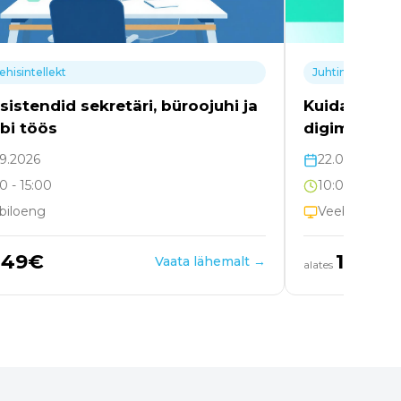
Juhtimine ja suhtlemine
Kuidas hoida tööfookust ja
digimüras mälu targalt kasutada?
22.09.2026
10:00
- 12:00
Veebiloeng
149
€
Vaata lähemalt →
alates