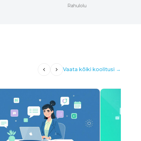
Rahulolu
Vaata kõiki koolitusi →