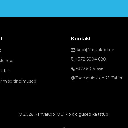
id
Kontakt
rkool@rahvakool.ee
d
+372 6004 680
alender
+372 5019 658
aldus
Toompuiestee 21, Tallinn
rimise tingimused
©
2026
RahvaKool OÜ. Kõik õigused kaitstud.