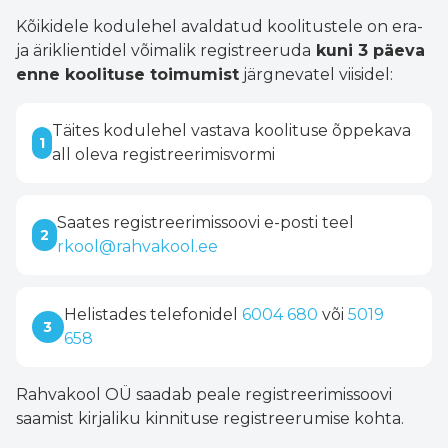
Kõikidele kodulehel avaldatud koolitustele on era-
ja äriklientidel võimalik registreeruda
kuni 3 päeva
enne koolituse toimumist
järgnevatel viisidel:
Täites kodulehel vastava koolituse õppekava
1
all oleva registreerimisvormi
Saates registreerimissoovi e-posti teel
2
rkool@rahvakool.ee
Helistades telefonidel
6004 680
või
5019
3
658
Rahvakool OÜ saadab peale registreerimissoovi
saamist kirjaliku kinnituse registreerumise kohta.