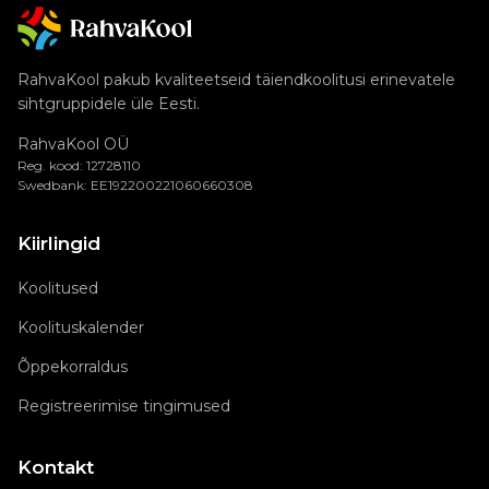
RahvaKool pakub kvaliteetseid täiendkoolitusi erinevatele
sihtgruppidele üle Eesti.
RahvaKool OÜ
Reg. kood: 12728110
Swedbank: EE192200221060660308
Kiirlingid
Koolitused
Koolituskalender
Õppekorraldus
Registreerimise tingimused
Kontakt