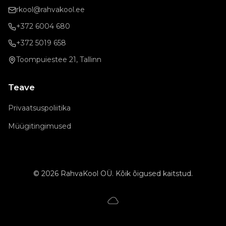
rkool@rahvakool.ee
+372 6004 680
+372 5019 658
Toompuiestee 21, Tallinn
Teave
Privaatsuspoliitika
Müügitingimused
©
2026
RahvaKool OÜ. Kõik õigused kaitstud.