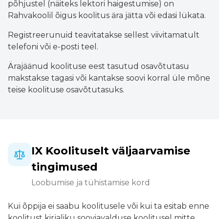
põhjustel (näiteks lektori haigestumise) on
Rahvakoolil õigus koolitus ära jätta või edasi lükata.
Registreerunuid teavitatakse sellest viivitamatult
telefoni või e-posti teel.
Ärajäänud koolituse eest tasutud osavõtutasu
makstakse tagasi või kantakse soovi korral üle mõne
teise koolituse osavõtutasuks.
IX Koolituselt väljaarvamise
tingimused
Loobumise ja tühistamise kord
Kui õppija ei saabu koolitusele või kui ta esitab enne
koolitust kirjaliku sooviavalduse koolitusel mitte