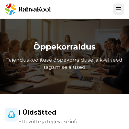
Õppekorraldus
Täienduskoolituse õppekorralduse ja kvaliteedi
tagamise alused
I Üldsätted
Ettevõtte ja tegevuse info