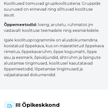
Koolitused toimuvad grupikoolitustena. Gruppide
suurused on erinevad ning sõltuvad koolituse
sisust.
Õppemeetodid:
loeng, arutelu, rühmatöö jm
vastavalt koolituse teemadele ning eesmärkidele.
Igale koolitusprogrammile on alusdokumendina
koostatud õppekava, kus on määratletud õppekava
nimetus, õppekavarühm, õppe kogumaht, õppe
sisu ja eesmärk, õpiväljundid, sihtrühm ja õpingute
alustamise tingimused, koolitusel kasutatavad
õppemeetodid, lõpetamise tingimused ja
väljastatavad dokumendid.
III Õpikeskkond