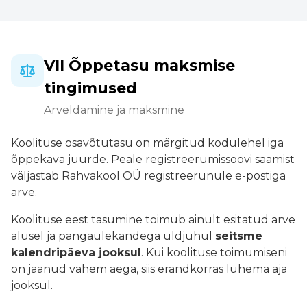
VII Õppetasu maksmise
tingimused
Arveldamine ja maksmine
Koolituse osavõtutasu on märgitud kodulehel iga
õppekava juurde. Peale registreerumissoovi saamist
väljastab Rahvakool OÜ registreerunule e-postiga
arve.
Koolituse eest tasumine toimub ainult esitatud arve
alusel ja pangaülekandega üldjuhul
seitsme
kalendripäeva jooksul
. Kui koolituse toimumiseni
on jäänud vähem aega, siis erandkorras lühema aja
jooksul.