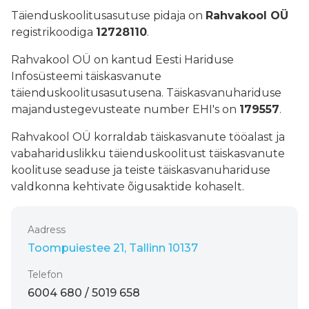
Täienduskoolitusasutuse pidaja on
Rahvakool OÜ
registrikoodiga
12728110
.
Rahvakool OÜ on kantud Eesti Hariduse
Infosüsteemi täiskasvanute
täienduskoolitusasutusena. Täiskasvanuhariduse
majandustegevusteate number EHI's on
179557
.
Rahvakool OÜ korraldab täiskasvanute tööalast ja
vabahariduslikku täienduskoolitust täiskasvanute
koolituse seaduse ja teiste täiskasvanuhariduse
valdkonna kehtivate õigusaktide kohaselt.
Aadress
Toompuiestee 21, Tallinn 10137
Telefon
6004 680 / 5019 658