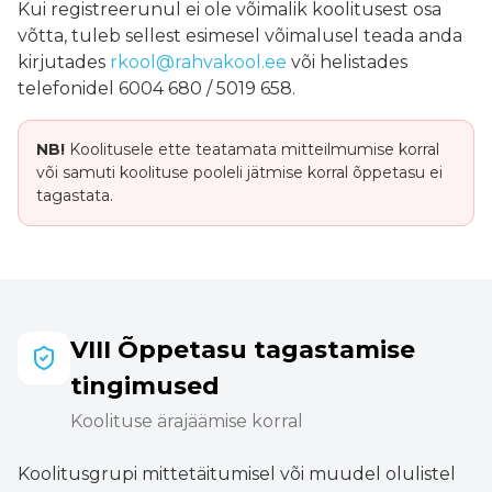
Kui registreerunul ei ole võimalik koolitusest osa
võtta, tuleb sellest esimesel võimalusel teada anda
kirjutades
rkool@rahvakool.ee
või helistades
telefonidel 6004 680 / 5019 658.
NB!
Koolitusele ette teatamata mitteilmumise korral
või samuti koolituse pooleli jätmise korral õppetasu ei
tagastata.
VIII Õppetasu tagastamise
tingimused
Koolituse ärajäämise korral
Koolitusgrupi mittetäitumisel või muudel olulistel