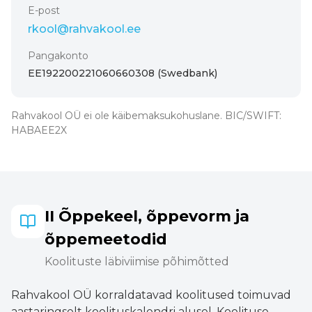
E-post
rkool@rahvakool.ee
Pangakonto
EE192200221060660308 (Swedbank)
Rahvakool OÜ ei ole käibemaksukohuslane. BIC/SWIFT:
HABAEE2X
II Õppekeel, õppevorm ja
õppemeetodid
Koolituste läbiviimise põhimõtted
Rahvakool OÜ korraldatavad koolitused toimuvad
aastaringselt koolituskalendri alusel. Koolituse