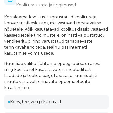
Koolitusruumid ja tingimused
Korraldame koolitusi tunnustatud koolitus- ja
konverentsikeskustes, mis vastavad tervisekaitse
nõuetele. Kõik kasutatavad koolitusklassid vastavad
kaasaegsetele tingimustele: on hästi valgustatud,
ventileeritud ning varustatud tänapäevaste
tehnikavahenditega, sealhulgas interneti
kasutamise võimalusega.
Ruumide valikul lähtume õppegrupi suurusest
ning koolitusel kasutatavatest meetoditest.
Laudade ja toolide paigutust saab ruumis alati
muuta vastavalt erinevate õppemeetodite
kasutamisele.
Kohv, tee, vesi ja küpsised